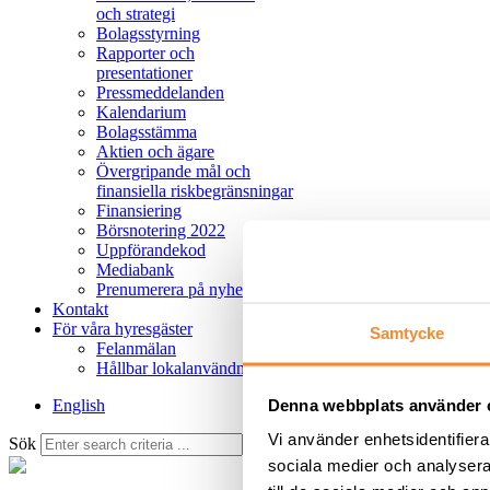
och strategi
Bolagsstyrning
Rapporter och
presentationer
Pressmeddelanden
Kalendarium
Bolagsstämma
Aktien och ägare
Övergripande mål och
finansiella riskbegränsningar
Finansiering
Börsnotering 2022
Uppförandekod
Mediabank
Prenumerera på nyheter
Kontakt
För våra hyresgäster
Samtycke
Felanmälan
Hållbar lokalanvändning
Denna webbplats använder 
English
Vi använder enhetsidentifierar
Sök
Avbryt
Sök
sociala medier och analysera 