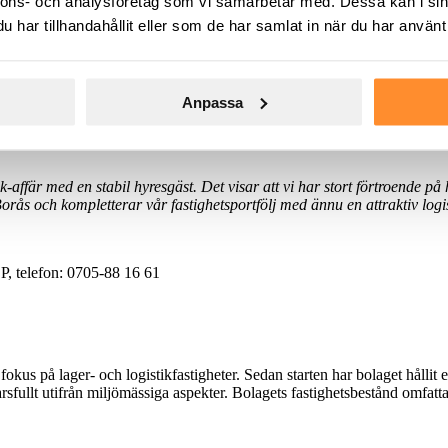
nnons- och analysföretag som vi samarbetar med. Dessa kan i sin
tredje logistikfastighet i Borås
har tillhandahållit eller som de har samlat in när du har använt 
tt ännu en stor modern logistikfastighet i Borås. Det blir bolagets tredj
dern teknik och den får del av sin energiförsörjning från solceller in
hetsmål.
Anpassa
rvärvet ingås ett 12-årigt hyresavtal med Västsvensk Byggskruv, som in
affär med en stabil hyresgäst. Det visar att vi har stort förtroende på 
i Borås och kompletterar vår fastighetsportfölj med ännu en attraktiv lo
LP, telefon: 0705-88 16 61
fokus på lager- och logistikfastigheter. Sedan starten har bolaget håll
rsfullt utifrån miljömässiga aspekter. Bolagets fastighetsbestånd omfat