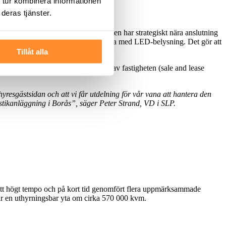
 tur kombinera informationen
deras tjänster.
e affär i Borås på kort tid. Fastigheten har strategiskt nära anslutning
om fastigheten. Lagerytorna är försedda med LED-belysning. Det gör att
Tillåt alla
går i samma koncern som säljaren av fastigheten (sale and lease
hyresgästsidan och att vi får utdelning för vår vana att hantera den
gistikanläggning i Borås”, säger Peter Strand, VD i SLP.
it ett högt tempo och på kort tid genomfört flera uppmärksammade
tar en uthyrningsbar yta om cirka 570 000 kvm.