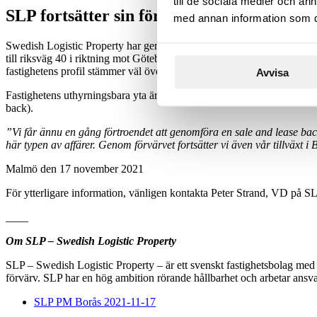
till de sociala medier och a
SLP fortsätter sin förvärvsresa – köper sin 
med annan information som du 
Swedish Logistic Property har genom en bolagsaffär förvärvat och tillträ
till riksväg 40 i riktning mot Göteborg. Byggnaden är utrustad med mo
fastighetens profil stämmer väl överens med SLP:s långsiktiga hållbar
Avvisa
Fastighetens uthyrningsbara yta är cirka 9 000 kvm. I samband med fö
back).
”Vi får ännu en gång förtroendet att genomföra en sale and lease back-
här typen av affärer. Genom förvärvet fortsätter vi även vår tillväxt 
Malmö den 17 november 2021
För ytterligare information, vänligen kontakta Peter Strand, VD på S
____
Om SLP – Swedish Logistic Property
SLP – Swedish Logistic Property – är ett svenskt fastighetsbolag med 
förvärv. SLP har en hög ambition rörande hållbarhet och arbetar ansva
SLP PM Borås 2021-11-17