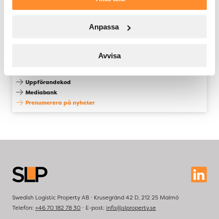
Rapporter och
presentationer
Pressmeddelanden
Anpassa
Kalendarium
Aktien och ägare
Övergripande mål och
finansiella riskbegränsningar
Avvisa
Finansiering
Börsnotering 2022
Uppförandekod
Mediabank
Prenumerera på nyheter
Swedish Logistic Property AB ⋅ Krusegränd 42 D, 212 25 Malmö
Telefon:
+46 70 182 78 30
⋅ E-post:
info@slproperty.se