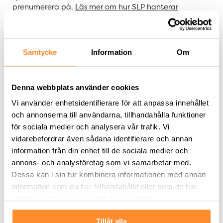
prenumerera på.
Läs mer om hur SLP hanterar
personuppgifter i vår personuppgiftspolicy.
E-
Samtycke
Information
Om
Prenumerera
postadress
Denna webbplats använder cookies
Vi använder enhetsidentifierare för att anpassa innehållet
och annonserna till användarna, tillhandahålla funktioner
för sociala medier och analysera vår trafik. Vi
vidarebefordrar även sådana identifierare och annan
information från din enhet till de sociala medier och
Investerare
annons- och analysföretag som vi samarbetar med.
Bolagsstämma
Dessa kan i sin tur kombinera informationen med annan
Bolagsstämma 2023
information som du har tillhandahållit eller som de har
Bolagsstämma 2024
samlat in när du har använt deras tjänster.
Bolagsstämma 2025
Extra bolagsstämma 2023
Tillåt alla
Bolagsstyrning