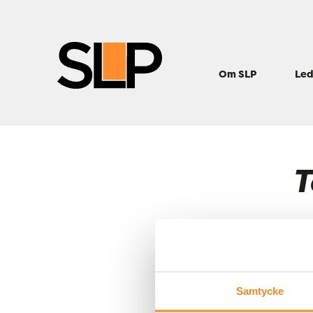
Om SLP
Led
T
Sty
tom
070
Samtycke
Lin