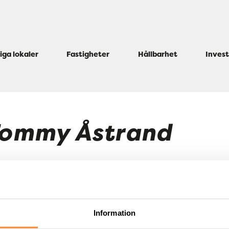
iga lokaler
Fastigheter
Hållbarhet
Inves
ommy Åstrand
relseledamot & Tf CFO
my@slproperty.se
5-45 59 97
Information
kedIn