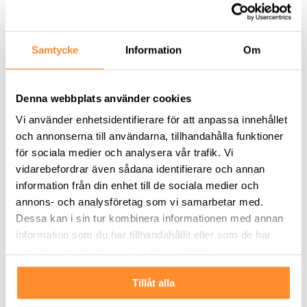
Denna information offentliggörs enligt 4 kap. 9 §
lagen (1991:980) om handel med finansiella
instrument. Informationen lämnades för
Samtycke
Information
Om
offentliggörande den 30 november 2023, kl. 18.00
CET.
Denna webbplats använder cookies
För ytterligare information:
Tommy Åstrand, vd på SLP, telefon: 0705-455 997
Vi använder enhetsidentifierare för att anpassa innehållet
och annonserna till användarna, tillhandahålla funktioner
Om SLP – Swedish Logistic Property
för sociala medier och analysera vår trafik. Vi
Swedish Logistic Property – SLP – är ett svenskt
vidarebefordrar även sådana identifierare och annan
fastighetsbolag som förvärvar, förädlar och förvaltar
information från din enhet till de sociala medier och
logistikfastigheter med hållbarhet i fokus. Värdetillväxt
annons- och analysföretag som vi samarbetar med.
skapas genom löpande utveckling och förädling av
Dessa kan i sin tur kombinera informationen med annan
fastigheterna, som är belägna i Sveriges viktigaste
logistikpunkter. Fastighetsbeståndet omfattar en
information som du har tillhandahållit eller som de har
uthyrningsbar yta om cirka 960 000 kvm. SLP är en
samlat in när du har använt deras tjänster.
partner som tar ansvar och därmed skapar värden för
såväl hyresgäster som för bolaget och dess aktieägare.
Tillåt alla
SLP:s B-aktie är noterad på Nasdaq Stockholm Mid