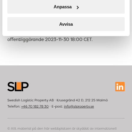
Cap. För mer information om SLP:
slproperty.se
Anpassa
Informationen är sådan som Swedish Logistic Property
är skyldigt att offentliggöra enligt lagen om handel
Avvisa
med finansiella instrument (1991:980). Informationen
lämnades, genom angiven kontaktpersons försorg, för
offentliggörande 2023-11-30 18:00 CET.
Swedish Logistic Property AB ⋅ Krusegränd 42 D, 212 25 Malmö
Telefon:
+46 70 182 78 30
⋅ E-post:
info@slproperty.se
© Allt material på den här webbplatsen är skyddat av internationell