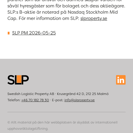
såväl hyresgäster som för bolaget och dess aktieägare.
SLP:s B-aktie är noterad på Nasdaq Stockholm Mid
Cap. För mer information om SLP:
slproperty.se
SLP PM 2026-05-25
Swedish Logistic Property AB ⋅ Krusegränd 42 D, 212 25 Malmö
Telefon:
+46 70 182 78 30
⋅ E-post:
info@slproperty.se
© Allt material på den här webbplatsen är skyddat av internationell
upphovsrättslagstiftning.