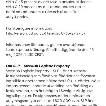
cirka 0,45 procent av det totala antalet aktier och
cirka 0,29 procent av det totala antalet röster,
beräknat på antalet aktier och röster efter
utnyttjandet.
För ytterligare information:
Filip Persson, vd på SLP, telefon: 0733-27 27 57
Informationen lämnades, genom ovanstående
kontaktpersons försorg, för
offentliggörande den 25
maj 2026, 14.30 CEST.
Om SLP – Swedish Logistic Property
Swedish Logistic Property – SLP – är ett svenskt
fastighetsbolag som förvärvar, förädlar och förvaltar
logistikfastigheter med hållbarhet i fokus. Värdetillväxt
skapas genom löpande utveckling och förädling av
fastigheterna, som är belägna i Sveriges viktigaste
logistikpunkter. Fastighetsbeståndet omfattar en
uthyrningsbar yta om cirka 1 600 000 kvm. SLP är en
partner som tar ansvar och därmed skapar värden för