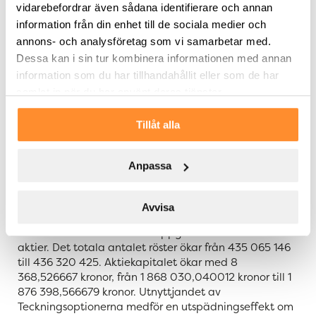
Teckningsoptioner utnyttjats för teckning av 1 255 279
vidarebefordrar även sådana identifierare och annan
nya B-aktier, motsvarande cirka 65,64 procent av det
information från din enhet till de sociala medier och
totala antalet förvärvade Teckningsoptioner. Styrelsen
annons- och analysföretag som vi samarbetar med.
har idag beslutat om tilldelning av aktier i enlighet
Dessa kan i sin tur kombinera informationen med annan
med teckningen. Då utnyttjandeperioden för
Teckningsoptionerna pågår till och med den 31 maj
information som du har tillhandahållit eller som de har
2026 kan fler Teckningsoptioner komma att utnyttjas
samlat in när du har använt deras tjänster.
för teckning av aktier.
Tillåt alla
Antal aktier, aktiekapital och utspädning
Anpassa
Till följd av utnyttjandet av Teckningsoptionerna ökar
antal aktier i SLP med 1 255 279, från 280 204 506 till
281 459 785 aktier. Antalet B-aktier ökar med 1 255
Avvisa
279, från 241 489 346 till 242 744 625 B-aktier. Antalet
A-aktier är oförändrat och uppgår till 38 715 160 A-
aktier. Det totala antalet röster ökar från 435 065 146
till 436 320 425. Aktiekapitalet ökar med 8
368,526667 kronor, från 1 868 030,040012 kronor till 1
876 398,566679 kronor. Utnyttjandet av
Teckningsoptionerna medför en utspädningseffekt om