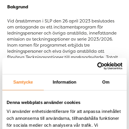
Bakgrund
Vid årsstämman i SLP den 26 april 2023 beslutades
om antagande av ett incitamentsprogram för
ledningspersoner och övriga anställda, innefattande
emission av teckningsoptioner av serie 2023/2026.
Inom ramen för programmet erbjöds tre
ledningspersoner och elva övriga anställda att
förvärva Teckningsoptioner till marknadsvärde. Totalt
förvärvades 1 912 349 Teckningsoptioner, varav Tommy
Åstrand (tidigare verkställande direktör och nuvarande
styrelseledamot) förvärvade 400 000, Filip Persson
(nuvarande verkställande direktör) förvärvade 130
Samtycke
Information
Om
000, Matilda Olsson (CFO) förvärvade 192 800 och
Christian Berglund (fastighetschef) förvärvade 257 070
Teckningsoptioner. Varje Teckningsoption berättigar
Denna webbplats använder cookies
innehavaren att teckna en (1) ny B-aktie i SLP till en
teckningskurs om 35,22 kronor per aktie, under
Vi använder enhetsidentifierare för att anpassa innehållet
perioden från och med den 1 maj 2026 till och med
och annonserna till användarna, tillhandahålla funktioner
den 31 maj 2026. Totalt har hittills 1 255 279
för sociala medier och analysera vår trafik. Vi