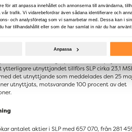
sprogram riktat till tre ledningspersoner och el
e för att anpassa innehållet och annonserna till användarna, tillh
s 1 912 349 Teckningsoptioner till marknadsvärde.
vår trafik. Vi vidarebefordrar även sådana identifierare och anna
ckning av en (1) ny B-aktie till en teckningskurs om
nnons- och analysföretag som vi samarbetar med. Dessa kan i sin
 från och med den 1 maj 2026 till och med den 31
har tillhandahållit eller som de har samlat in när du har använt 
Anpassa
delades att 1 255 279 Teckningsoptioner då had
igare 657 070 Teckningsoptioner har utnyttjats för
ytterligare utnyttjandet tillförs SLP cirka 23,1 M
 med det utnyttjande som meddelades den 25 ma
oner utnyttjats, motsvarande 100 procent av det
oner.
ning
t ökar antalet aktier i SLP med 657 070, från 281 45