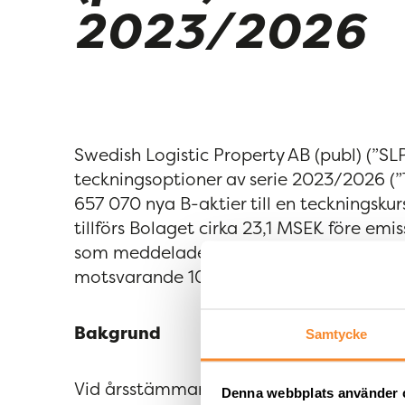
2023/2026
Swedish Logistic Property AB (publ) (”SL
teckningsoptioner av serie 2023/2026 (”T
657 070 nya B-aktier till en teckningsk
tillförs Bolaget cirka 23,1 MSEK före e
som meddelades den 25 maj 2026 har tota
motsvarande 100 procent av totalt anta
Bakgrund
Samtycke
Vid årsstämman den 26 april 2023 beslu
Denna webbplats använder 