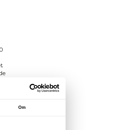
70
et
nde
Om