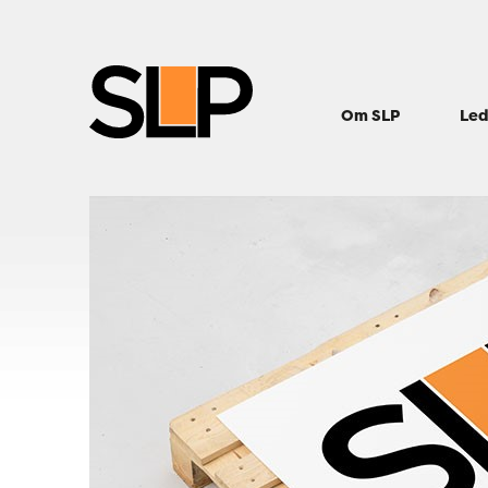
Om SLP
Led