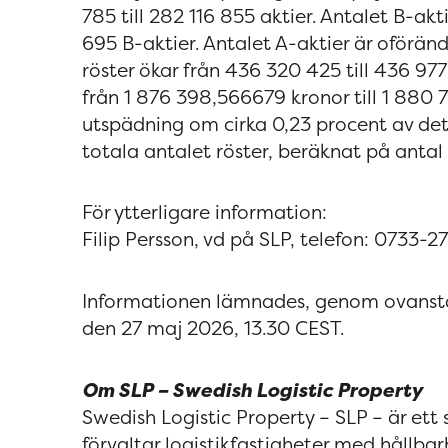
785 till 282 116 855 aktier. Antalet B-ak
695 B-aktier. Antalet A-aktier är oföränd
röster ökar från 436 320 425 till 436 9
från 1 876 398,566679 kronor till 1 880
utspädning om cirka 0,23 procent av det 
totala antalet röster, beräknat på antal 
För ytterligare information:
Filip Persson, vd på SLP, telefon: 0733-27
Informationen lämnades, genom ovanstå
den 27 maj 2026, 13.30 CEST.
Om SLP – Swedish Logistic Property
Swedish Logistic Property – SLP – är ett
förvaltar logistikfastigheter med hållba