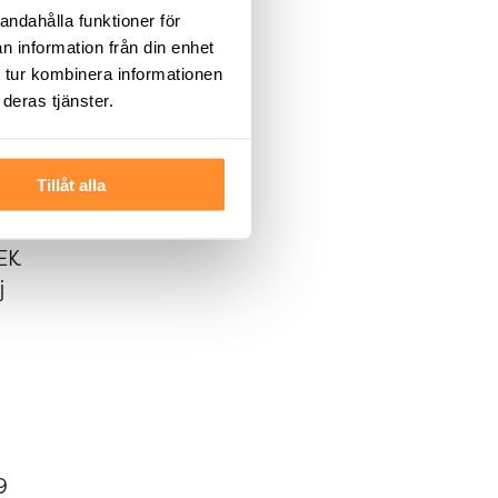
va
andahålla funktioner för
n information från din enhet
 tur kombinera informationen
 maj
deras tjänster.
Tillåt alla
e
SEK
j
9