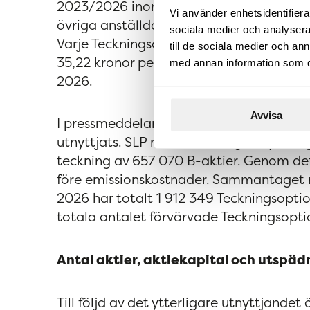
2023/2026 inom ramen för ett incitament
Vi använder enhetsidentifierar
övriga anställda i SLP. Totalt förvärvade
sociala medier och analysera 
Varje Teckningsoption berättigade till te
till de sociala medier och a
35,22 kronor per B-aktie under perioden
med annan information som du 
2026.
Avvisa
I pressmeddelande den 25 maj 2026 med
utnyttjats. SLP meddelar idag att ytterl
teckning av 657 070 B-aktier. Genom det 
före emissionskostnader. Sammantaget
2026 har totalt 1 912 349 Teckningsopti
totala antalet förvärvade Teckningsopti
Antal aktier, aktiekapital och utspäd
Till följd av det ytterligare utnyttjande