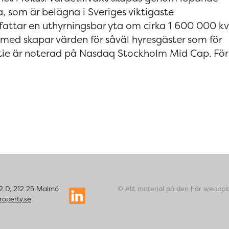
a, som är belägna i Sveriges viktigaste
fattar en uthyrningsbar yta om cirka 1 600 000 k
rmed skapar värden för såväl hyresgäster som för
ktie är noterad på Nasdaq Stockholm Mid Cap. För
42 D, 212 25 Malmö
© Allt material på den här webbpla
roperty.se