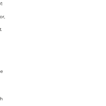
01
or,
t
de
ch