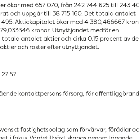
tier ökar med 657 070, från 242 744 625 till 243 4
rat och uppgår till 38 715 160. Det totala antalet
77 495. Aktiekapitalet ökar med 4 380,466667 kron
 779,033346 kronor. Utnyttjandet medför en
totala antalet aktier och cirka 0,15 procent av de
aktier och röster efter utnyttjandet.
 27 57
ende kontaktpersons försorg, för
offentliggöran
 svenskt fastighetsbolag som förvärvar, förädlar o
rhet i fokus. Värdetillväxt skapas genom löpande