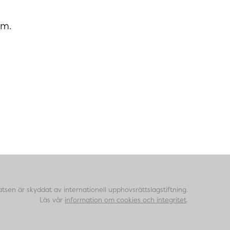
vm.
tsen är skyddat av internationell upphovsrättslagstiftning.
Läs vår
information om cookies och integritet
.