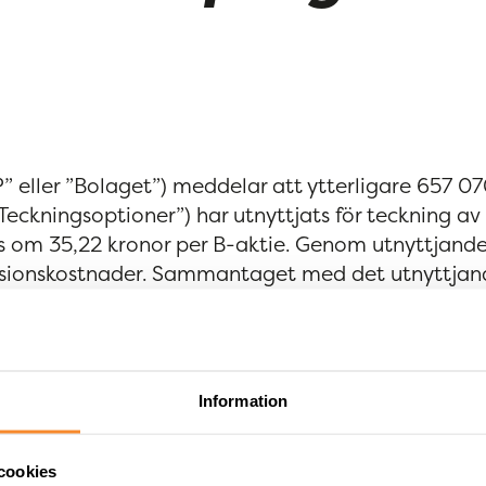
P” eller ”Bolaget”) meddelar att ytterligare 657 0
eckningsoptioner”) har utnyttjats för teckning av
urs om 35,22 kronor per B-aktie. Genom utnyttjand
missionskostnader. Sammantaget med det utnyttja
lt 1 912 349 Teckningsoptioner utnyttjats,
l förvärvade Teckningsoptioner.
Information
tades om emission av teckningsoptioner av serie
cookies