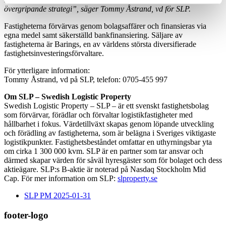
övergripande strategi”, säger Tommy Åstrand, vd för SLP.
Fastigheterna förvärvas genom bolagsaffärer och finansieras via
egna medel samt säkerställd bankfinansiering. Säljare av
fastigheterna är Barings, en av världens största diversifierade
fastighetsinvesteringsförvaltare.
För ytterligare information:
Tommy Åstrand, vd på SLP, telefon: 0705-455 997
Om SLP – Swedish Logistic Property
Swedish Logistic Property – SLP – är ett svenskt fastighetsbolag
som förvärvar, förädlar och förvaltar logistikfastigheter med
hållbarhet i fokus. Värdetillväxt skapas genom löpande utveckling
och förädling av fastigheterna, som är belägna i Sveriges viktigaste
logistikpunkter. Fastighetsbeståndet omfattar en uthyrningsbar yta
om cirka 1 300 000 kvm. SLP är en partner som tar ansvar och
därmed skapar värden för såväl hyresgäster som för bolaget och dess
aktieägare. SLP:s B-aktie är noterad på Nasdaq Stockholm Mid
Cap. För mer information om SLP:
slproperty.se
SLP PM 2025-01-31
footer-logo