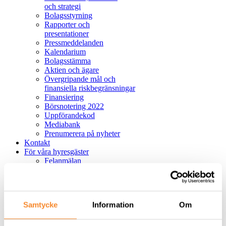
och strategi
Bolagsstyrning
Rapporter och
presentationer
Pressmeddelanden
Kalendarium
Bolagsstämma
Aktien och ägare
Övergripande mål och
finansiella riskbegränsningar
Finansiering
Börsnotering 2022
Uppförandekod
Mediabank
Prenumerera på nyheter
Kontakt
För våra hyresgäster
Felanmälan
Hållbar lokalanvändning
English
Sök
Samtycke
Information
Om
Avbryt
Sök