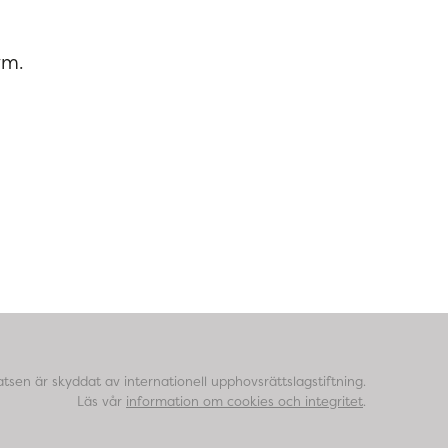
vm.
tsen är skyddat av internationell upphovsrättslagstiftning.
Läs vår
information om cookies och integritet
.