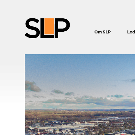
Om SLP
Led