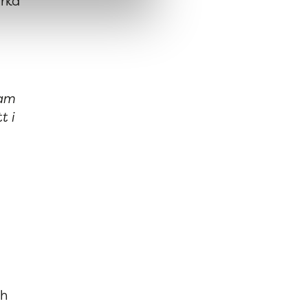
irka
ram
t i
ch