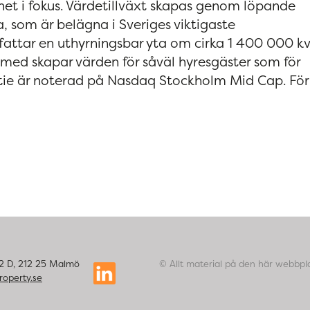
rhet i fokus. Värdetillväxt skapas genom löpande
a, som är belägna i Sveriges viktigaste
fattar en uthyrningsbar yta om cirka 1 400 000 k
rmed skapar värden för såväl hyresgäster som för
ktie är noterad på Nasdaq Stockholm Mid Cap. För
42 D, 212 25 Malmö
© Allt material på den här webbpla
roperty.se