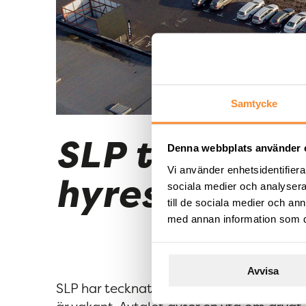
Samtycke
SLP tecknar 
Denna webbplats använder 
Vi använder enhetsidentifierar
hyresavtal i
sociala medier och analysera 
till de sociala medier och a
med annan information som du 
Avvisa
SLP har tecknat ett 7-årigt hyresavtal i