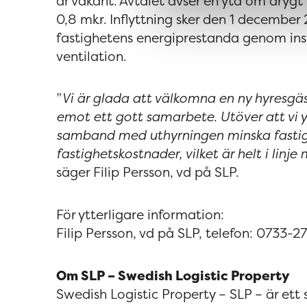
är vakant. Avtalet avser en yta om drygt 
0,8 mkr. Inflyttning sker den 1 decembe
fastighetens energiprestanda genom ins
ventilation.
”
Vi är glada att välkomna en ny hyresgäst
emot ett gott samarbete. Utöver att vi yt
samband med uthyrningen minska fastig
fastighetskostnader, vilket är helt i linj
säger Filip Persson, vd på SLP.
För ytterligare information:
Filip Persson, vd på SLP, telefon: 0733-27
Om SLP – Swedish Logistic Property
Swedish Logistic Property – SLP – är ett