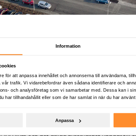
Information
nytt 7-årigt
cookies
e för att anpassa innehållet och annonserna till användarna, tillh
 Malmö
vår trafik. Vi vidarebefordrar även sådana identifierare och anna
nnons- och analysföretag som vi samarbetar med. Dessa kan i sin
har tillhandahållit eller som de har samlat in när du har använt 
Anpassa
 fastigheten Stridsyxan 7 i Malmö för en yta som i