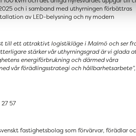
1 100 kvm och det årliga hyresvärdet uppgår till c
r 2025 och i samband med uthyrningen förbättras
tallation av LED-belysning och ny modern
 till ett attraktivt logistikläge i Malmö och ser f
terligare stärker vår uthyrningsgrad är vi glada at
hetens energiförbrukning och därmed våra
e med vår förädlingsstrategi och hållbarhetsarbete”,
 27 57
 svenskt fastighetsbolag som förvärvar, förädlar o