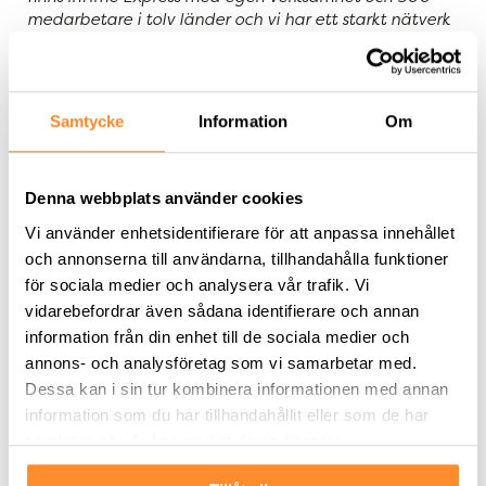
medarbetare i tolv länder och vi har ett starkt nätverk
för transporter och logistikverksamhet. Vår verksamhet
i Helsingborg utvecklas bra och vi ser fram emot att
flytta in i större och moderna lokaler”, säger Hanspeter
Fischer, vd på inTime Express.
Samtycke
Information
Om
”Vi är glada över att inTime Express valt att flytta in i
en av oss nyligen förvärvad fastighet. Fastigheten som
Denna webbplats använder cookies
ligger i Helsingborgs logistikläge Väla Södra, i
knutpunkten mellan E4/E6 och E20, har ett utmärkt
Vi använder enhetsidentifierare för att anpassa innehållet
läge för ett transportbolag”, säger Peter Strand, vd på
och annonserna till användarna, tillhandahålla funktioner
SLP.
för sociala medier och analysera vår trafik. Vi
vidarebefordrar även sådana identifierare och annan
För ytterligare information:
information från din enhet till de sociala medier och
Peter Strand, vd på SLP, telefon: 0705-881 661
annons- och analysföretag som vi samarbetar med.
Dessa kan i sin tur kombinera informationen med annan
Om SLP – Swedish Logistic Property
information som du har tillhandahållit eller som de har
SLP
– Swedish Logistic Property – är ett svenskt
samlat in när du har använt deras tjänster.
fastighetsbolag med fokus på logistikfastigheter.
Sedan starten har bolaget hållit ett högt tempo och