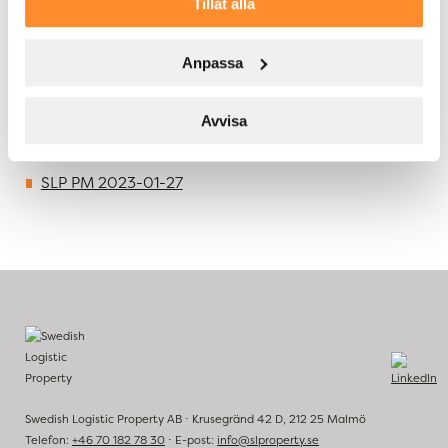
Tillåt alla
på kort tid genomfört flera uppmärksammade förvärv.
SLP har en hög ambition rörande hållbarhet och
arbetar ansvarsfullt utifrån miljömässiga aspekter.
Anpassa
Bolagets fastighets­bestånd omfattar en uthyrningsbar
yta om cirka 740 000 kvm. SLP:s B-aktie är noterad
på Nasdaq Stockholm. För mer information om SLP:
Avvisa
slproperty.se
SLP PM 2023-01-27
Swedish Logistic Property AB ⋅ Krusegränd 42 D, 212 25 Malmö
Telefon:
+46 70 182 78 30
⋅ E-post:
info@slproperty.se