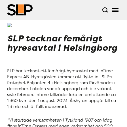
SLP tecknar femårigt
hyresavtal i Helsingborg
SLP har tecknat ett femårigt hyresavtal med inTime
Express AB. Hyresgästen kommer att flytta in i SLP:s
fastighet Briljanten 4 i Helsingborg som förvärvades i
december. Lokalen var då uppsagd och blir vakant
siste februari. inTime tillträder lokalen omfattande ca
1 360 kvm den 1 augusti 2023. Årshyran uppgår till ca
1,3 mkr och är fullt indexerad.
”Vi startade verksamheten i Tyskland 1987 och idag
finns inTime Express med egen verksamhet och 500