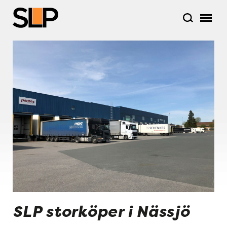
SLP storköper i Nässjö