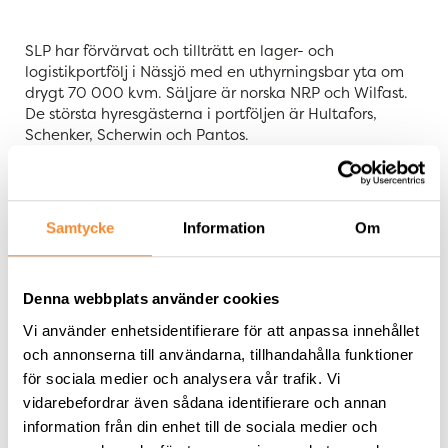
SLP har förvärvat och tillträtt en lager- och
logistikportfölj i Nässjö med en uthyrningsbar yta om
drygt 70 000 kvm. Säljare är norska NRP och Wilfast.
De största hyresgästerna i portföljen är Hultafors,
Schenker, Scherwin och Pantos.
SLP har förvärvat och tillträtt en lager- och
logistikportfölj i Nässjö med en uthyrningsbar yta om
drygt 70 000 kvm. Säljare är norska NRP och Wilfast.
Samtycke
Information
Om
De största hyresgästerna i portföljen är Hultafors,
Schenker, Scherwin och Pantos.
Denna webbplats använder cookies
”Portföljen består av lager- och logistikfastigheter i ett
Vi använder enhetsidentifierare för att anpassa innehållet
mycket bra geografiskt läge. Vi får genom förvärvet
och annonserna till användarna, tillhandahålla funktioner
initiala stabila kassaflöden och en bra
förvaltningsvolym i Nässjö. På motsvarande sätt som
för sociala medier och analysera vår trafik. Vi
för flera av SLP:s tidigare förvärv ser vi även att vår
vidarebefordrar även sådana identifierare och annan
gedigna branschkompetens ger oss potential till
information från din enhet till de sociala medier och
nybyggnation och vidareutveckling av fastigheterna,