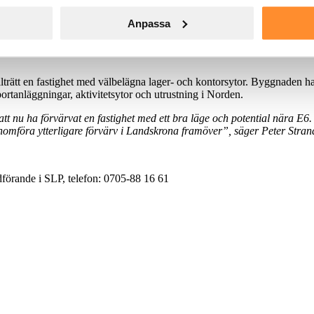
Anpassa
illträtt en fastighet med välbelägna lager- och kontorsytor. Byggnaden ha
illträtt en fastighet med välbelägna lager- och kontorsytor. Byggnaden ha
rtanläggningar, aktivitetsytor och utrustning i Norden.
att nu ha förvärvat en fastighet med ett bra läge och potential nära E
nomföra ytterligare förvärv i Landskrona framöver”, säger Peter Stran
rdförande i SLP, telefon: 0705-88 16 61