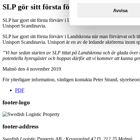
SLP gör sitt första förvärv i Landskrona
Avvisa
SLP har gjort sitt första förvärv i Landskrona när man förvärvat och t
Unisport Scandinavia.
SLP har gjort sitt första förvärv i Landskrona när man förvärvat och t
Unisport Scandinavia. Unisport är en av de ledande aktörerna inom spo
”Vi har sedan starten av SLP tittat på Landskrona och är glada över 
potentiella hyresgäster och hoppas därför att vi kommer att kunna ge
Malmö den 4 november 2019
För ytterligare information, vänligen kontakta Peter Strand, styrelseo
PDF
footer-logo
footer-address
Swedish Logistic Property AB ⋅ Krusegränd 42 D, 212 25 Malmö