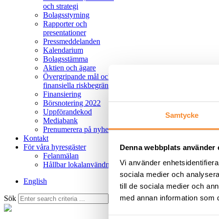
och strategi
Bolagsstyrning
Rapporter och
presentationer
Pressmeddelanden
Kalendarium
Bolagsstämma
Aktien och ägare
Övergripande mål och
finansiella riskbegränsningar
Finansiering
Börsnotering 2022
Uppförandekod
Samtycke
Mediabank
Prenumerera på nyheter
Kontakt
För våra hyresgäster
Denna webbplats använder 
Felanmälan
Vi använder enhetsidentifierar
Hållbar lokalanvändning
sociala medier och analysera 
English
till de sociala medier och a
med annan information som du 
Sök
Avbryt
Sök