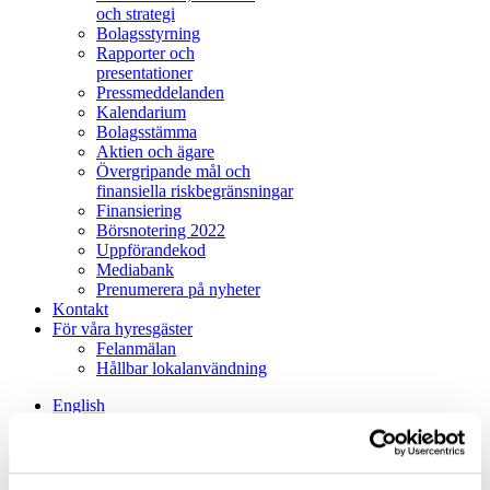
och strategi
Bolagsstyrning
Rapporter och
presentationer
Pressmeddelanden
Kalendarium
Bolagsstämma
Aktien och ägare
Övergripande mål och
finansiella riskbegränsningar
Finansiering
Börsnotering 2022
Uppförandekod
Mediabank
Prenumerera på nyheter
Kontakt
För våra hyresgäster
Felanmälan
Hållbar lokalanvändning
English
Sök
Avbryt
Sök