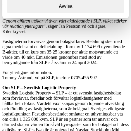
”
Det är med glädje vi genomför ytterligare en försäljning till SLP.
Avvisa
Fastigheterna som ingår i denna affär bör ses som några utav de
mest attraktiva logistikfastigheterna inom Jordbro industriområde.
Genom affären utökar vi även vårt aktieägande i SLP, vilket stärker
vår relation ytterligare
”, säger Jan Persson vd och ägare,
Kilenkrysset
.
Fastigheterna förvärvas genom bolagsaffärer. Betalning sker med
egna medel samt en delbetalning i form av 1 134 699 nyemitterade
B-aktier, till en kurs om 35,25 kronor per aktie motsvarande ett
värde om 40 mkr. Emissionen genomförs med stöd av
bemyndigande från SLP:s årsstämma 24 april 2024.
För ytterligare information:
Tommy Åstrand, vd på SLP, telefon: 0705-455 997
Om SLP – Swedish Logistic Property
Swedish Logistic Property – SLP – är ett svenskt fastighetsbolag
som förvärvar, förädlar och förvaltar logistikfastigheter med
hållbarhet i fokus. Värdetillväxt skapas genom löpande utveckling
och förädling av fastigheterna, som är belägna i Sveriges viktigaste
logistikpunkter. Fastighetsbeståndet omfattar en uthyrningsbar yta
om cirka 1 325 000 kvm. SLP är en partner som tar ansvar och
därmed skapar värden för såväl hyresgäster som för bolaget och dess
aktieägare. SLP:s B-aktie är noterad på Nasdaq Stockholm Mid