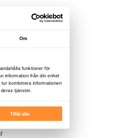
je
Om
andahålla funktioner för
 är
n information från din enhet
l
 tur kombinera informationen
deras tjänster.
Tillåt alla
ill
d