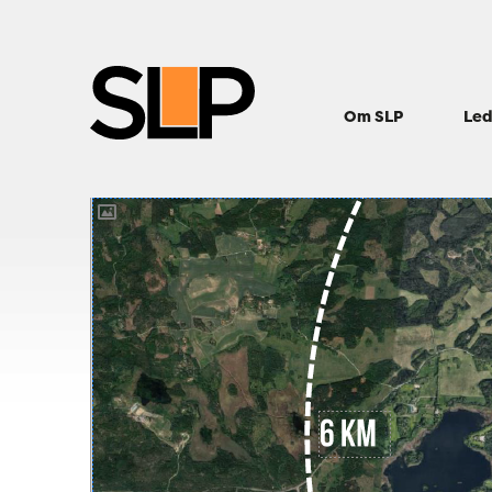
Om SLP
Led