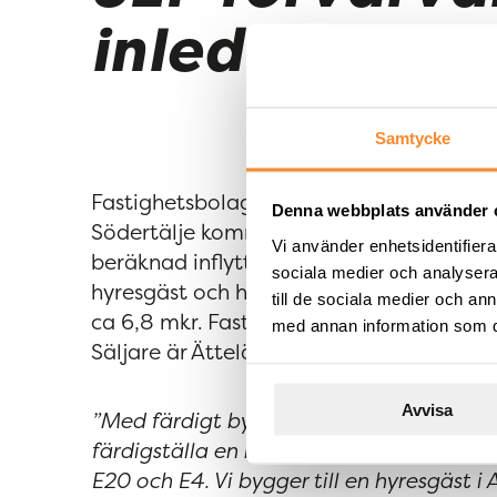
inleder byggn
Samtycke
Fastighetsbolaget SLP har idag förvärvat 
Denna webbplats använder 
Södertälje kommun. Fastigheten komme
Vi använder enhetsidentifierar
beräknad inflyttning första kvartalet 20
sociala medier och analysera 
hyresgäst och hyr hela logistikfastighete
till de sociala medier och a
ca 6,8 mkr. Fastigheten medger ytterli
med annan information som du 
Säljare är Ätteläggen Invest AB.
Avvisa
”Med färdigt bygglov och upphandlad to
färdigställa en ny logistikfastighet i et
E20 och E4. Vi bygger till en hyresgäst 