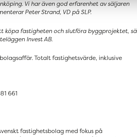
nköping. Vi har även god erfarenhet av säljaren
enterar Peter Strand, VD på SLP.
tt köpa fastigheten och slutföra bygg­projektet, s
teläggen Invest AB.
olagsaffär. Totalt fastighetsvärde, inklusive
881 661
 svenskt fastighetsbolag med fokus på