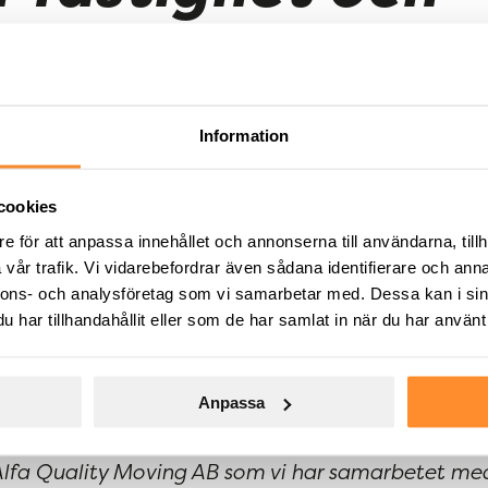
ation i Södertäl
Information
och tillträtt fastigheten Tveta-Valsta 4:9 i
cookies
r att bebyggas med en logistikbyggnad med
e för att anpassa innehållet och annonserna till användarna, tillh
23 på totalt ca 6 500 kvm. Alfa Quality Moving AB
vår trafik. Vi vidarebefordrar även sådana identifierare och anna
n fram till 31 januari 2035 och bashyran uppgår til
nnons- och analysföretag som vi samarbetar med. Dessa kan i sin
gare möjlighet att bebygga med ca 5 000 kvm.
har tillhandahållit eller som de har samlat in när du har använt 
Anpassa
talentreprenad har vi möjlighet att snabbt
t bra läge väster om Södertälje centrum och närhet t
i Alfa Quality Moving AB som vi har samarbetet me