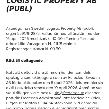
LOGISTIC PROPERTY AB
(PUBL)
Aktieägarna i Swedish Logistic Property AB (publ),
org.nr 559179-2873, kallas härmed till årsstämma den
16 april 2026 med start kl. 10.00 i Turning Torso på
adress Lilla Varvsgatan 14, 211 15 Malmö.
Registreringen startar kl. 09.30.
Rätt till deltagande
Rätt att delta vid årsstämman har den som dels
upptagits som aktieägare i den av Euroclear Sweden
AB förda aktieboken den 8 april 2026, dels anmäler sin
avsikt att delta senast den 10 april 2026. Anmälan ska
ske skriftligen via e-post till
slp@fredersen.se
eller per
post till: Fredersen Advokatbyrå, att: Madeleine Odell,
Birger Jarlsgatan 8, 114 34 Stockholm. Vid anmälan
ska namn, adress, person- eller organisationsnummer