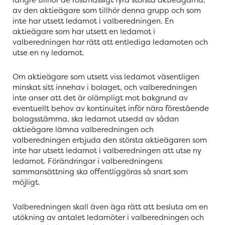
av den aktieägare som tillhör denna grupp och som
inte har utsett ledamot i valberedningen. En
aktieägare som har utsett en ledamot i
valberedningen har rätt att entlediga ledamoten och
utse en ny ledamot.
Om aktieägare som utsett viss ledamot väsentligen
minskat sitt innehav i bolaget, och valberedningen
inte anser att det är olämpligt mot bakgrund av
eventuellt behov av kontinuitet inför nära förestående
bolagsstämma, ska ledamot utsedd av sådan
aktieägare lämna valberedningen och
valberedningen erbjuda den största aktieägaren som
inte har utsett ledamot i valberedningen att utse ny
ledamot. Förändringar i valberedningens
sammansättning ska offentliggöras så snart som
möjligt.
Valberedningen skall även äga rätt att besluta om en
utökning av antalet ledamöter i valberedningen och