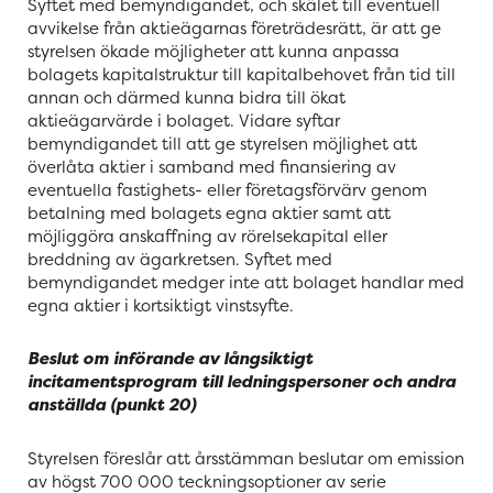
Syftet med bemyndigandet, och skälet till eventuell
avvikelse från aktieägarnas företrädesrätt, är att ge
styrelsen ökade möjligheter att kunna anpassa
bolagets kapitalstruktur till kapitalbehovet från tid till
annan och därmed kunna bidra till ökat
aktieägarvärde i bolaget. Vidare syftar
bemyndigandet till att ge styrelsen möjlighet att
överlåta aktier i samband med finansiering av
eventuella fastighets- eller företagsförvärv genom
betalning med bolagets egna aktier samt att
möjliggöra anskaffning av rörelsekapital eller
breddning av ägarkretsen. Syftet med
bemyndigandet medger inte att bolaget handlar med
egna aktier i kortsiktigt vinstsyfte.
Beslut om införande av långsiktigt
incitamentsprogram till ledningspersoner och andra
anställda (punkt
20
)
Styrelsen föreslår att årsstämman beslutar om emission
av högst 700 000 teckningsoptioner av serie