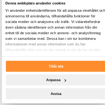
och överlåta bolagets egna aktier av serie B (punkt
Denna webbplats använder cookies
19
)
Vi använder enhetsidentifierare för att anpassa innehållet oc
annonserna till användarna, tillhandahålla funktioner för
Styrelsen föreslår att årsstämman fattar beslut om att
sociala medier och analysera vår trafik. Vi vidarebefordrar
styrelsen bemyndigas att besluta om förvärv av
även sådana identifierare och annan information från din
bolagets egna aktier av serie B enligt följande.
enhet till de sociala medier och annons- och analysföretag
som vi samarbetar med. Dessa kan i sin tur kombinera
Förvärv får ske under tiden fram till nästa
årsstämma, vid ett eller flera tillfällen.
informationen med annan information som du har
Förvärv får ske av högst så många aktier av serie B
tillhandahållit eller som de har samlat in när du har använt
att bolagets innehav av egna aktier vid var tid inte
deras tjänster.
överstiger tio (10) procent av samtliga aktier i
bolaget.
Tillåt alla
Förvärv får ske (i) på Nasdaq Stockholm inom det
vid var tid gällande kursintervallet, varmed avses
intervallet mellan högsta köpkurs och lägsta
Anpassa
säljkurs eller (ii) genom erbjudande till samtliga
aktieägare av aktier av serie B till ett pris
motsvarande börskursen när erbjudandet
Avvisa
offentliggörs.