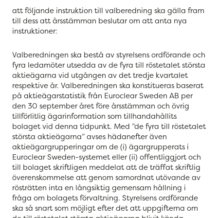
att följande instruktion till valberedning ska gälla fram
till dess att årsstämman beslutar om att anta nya
instruktioner:
Valberedningen ska bestå av styrelsens ordförande och
fyra ledamöter utsedda av de fyra till röstetalet största
aktieägarna vid utgången av det tredje kvartalet
respektive år. Valberedningen ska konstitueras baserat
på aktieägarstatistik från Euroclear Sweden AB per
den 30 september året före årsstämman och övrig
tillförlitlig ägarinformation som tillhandahållits
bolaget vid denna tidpunkt. Med ”de fyra till röstetalet
största aktieägarna” avses hädanefter även
aktieägargrupperingar om de (i) ägargrupperats i
Euroclear Sweden-systemet eller (ii) offentliggjort och
till bolaget skriftligen meddelat att de träffat skriftlig
överenskommelse att genom samordnat utövande av
rösträtten inta en långsiktig gemensam hållning i
fråga om bolagets förvaltning. Styrelsens ordförande
ska så snart som möjligt efter det att uppgifterna om