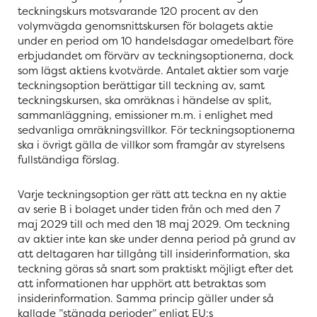
teckningskurs motsvarande 120 procent av den
volymvägda genomsnittskursen för bolagets aktie
under en period om 10 handelsdagar omedelbart före
erbjudandet om förvärv av teckningsoptionerna, dock
som lägst aktiens kvotvärde. Antalet aktier som varje
teckningsoption berättigar till teckning av, samt
teckningskursen, ska omräknas i händelse av split,
sammanläggning, emissioner m.m. i enlighet med
sedvanliga omräkningsvillkor. För teckningsoptionerna
ska i övrigt gälla de villkor som framgår av styrelsens
fullständiga förslag.
Varje teckningsoption ger rätt att teckna en ny aktie
av serie B i bolaget under tiden från och med den 7
maj 2029 till och med den 18 maj 2029. Om teckning
av aktier inte kan ske under denna period på grund av
att deltagaren har tillgång till insiderinformation, ska
teckning göras så snart som praktiskt möjligt efter det
att informationen har upphört att betraktas som
insiderinformation. Samma princip gäller under så
kallade ”stängda perioder” enligt EU:s