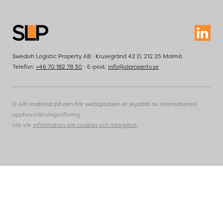
Swedish Logistic Property AB ⋅ Krusegränd 42 D, 212 25 Malmö
Telefon:
+46 70 182 78 30
⋅ E-post:
info@slproperty.se
© Allt material på den här webbplatsen är skyddat av internationell
upphovsrättslagstiftning.
Läs vår
information om cookies och integritet
.