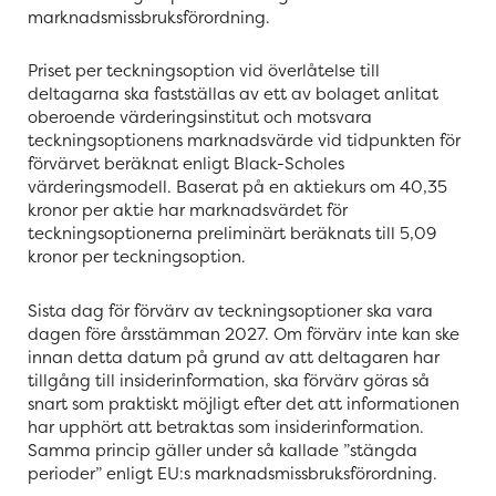
marknadsmissbruksförordning.
Priset per teckningsoption vid överlåtelse till
deltagarna ska fastställas av ett av bolaget anlitat
oberoende värderingsinstitut och motsvara
teckningsoptionens marknadsvärde vid tidpunkten för
förvärvet beräknat enligt Black-Scholes
värderingsmodell. Baserat på en aktiekurs om 40,35
kronor per aktie har marknadsvärdet för
teckningsoptionerna preliminärt beräknats till 5,09
kronor per teckningsoption.
Sista dag för förvärv av teckningsoptioner ska vara
dagen före årsstämman 2027. Om förvärv inte kan ske
innan detta datum på grund av att deltagaren har
tillgång till insiderinformation, ska förvärv göras så
snart som praktiskt möjligt efter det att informationen
har upphört att betraktas som insiderinformation.
Samma princip gäller under så kallade ”stängda
perioder” enligt EU:s marknadsmissbruksförordning.