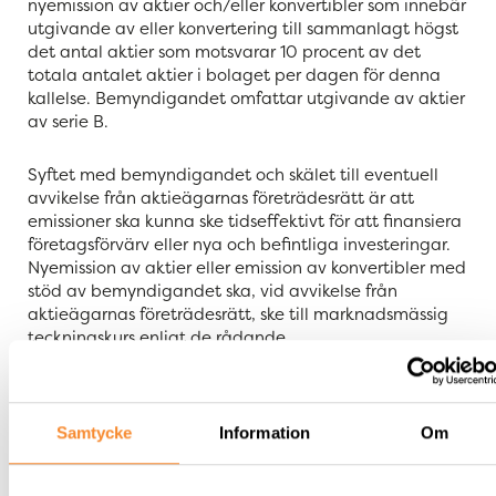
nyemission av aktier och/eller konvertibler som innebär
utgivande av eller konvertering till sammanlagt högst
det antal aktier som motsvarar 10 procent av det
totala antalet aktier i bolaget per dagen för denna
kallelse. Bemyndigandet omfattar utgivande av aktier
av serie B.
Syftet med bemyndigandet och skälet till eventuell
avvikelse från aktieägarnas företrädesrätt är att
emissioner ska kunna ske tidseffektivt för att finansiera
företagsförvärv eller nya och befintliga investeringar.
Nyemission av aktier eller emission av konvertibler med
stöd av bemyndigandet ska, vid avvikelse från
aktieägarnas företrädesrätt, ske till marknadsmässig
teckningskurs enligt de rådande
marknadsförhållandena vid tidpunkten för emissionen.
Betalning för tecknade aktier och/eller konvertibler ska
kunna ske kontant, med apportegendom eller genom
kvittning.
Samtycke
Information
Om
Beslut om bemyndigande för styrelsen att förvärva