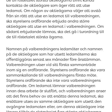
de till röstetalet största aktieägarna blivit kända
kontakta de aktieägare som äger rätt att utse
ledamot. Om någon av aktieägarna väljer att avstå
från sin rätt att utse en ledamot till valberedningen,
ska styrelsens ordförande erbjuda andra större
aktieägare att utse en ledamot i valberedningen. Om
sådant erbjudande lämnas, ska det gå i turordning till
de till röstetalet största ägarna.
Namnen på valberedningens ledamöter och namnen
på de aktieägare som har utsett ledamöterna ska
offentliggöras senast sex månader före årsstämman.
Valberedningen utser vid sitt första sammanträde
inom sig en ordförande. Styrelsens ordförande ska vara
sammankallande till valberedningens första möte.
Styrelsens ordförande ska inte vara valberedningens
ordförande. Om ledamot lämnar valberedningen
innan dess arbete är slutfört, och valberedningen anser
att det finns behov av att ersätta denna ledamot, ska
ersättare utses av samme aktieägare som utsett den
avgångne ledamoten eller, om denna aktieägare inte
längre tillhör de röstmässigt fyra största aktieägarna,