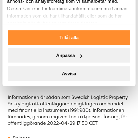
annons- och analysföretag som vi samarbetar med.
Dessa kan i sin tur kombinera informationen med annan
SLP
– Swedish Logistic Property – är ett svenskt
fastighetsbolag med fokus på logistikfastigheter.
information som du har tillhandahållit eller som de har
Sedan starten har bolaget hållit ett högt tempo och
samlat in när du har använt deras tjänster.
på kort tid genomfört flera uppmärksammade förvärv.
SLP har en hög ambition rörande hållbarhet och
Tillåt alla
arbetar ansvarsfullt utifrån miljömässiga aspekter.
Bolagets fastighets
bestånd omfattar en uthyrningsbar
yta om cirka 660 000 kvm. SLP:s B-aktie är noterad
Anpassa
på Nasdaq Stockholm. För mer information om SLP:
slproperty.se
Avvisa
Informationen är sådan som Swedish Logistic Property
är skyldigt att offentliggöra enligt lagen om handel
med finansiella instrument (1991:980). Informationen
lämnades, genom angiven kontaktpersons försorg, för
offentliggörande 2022-04-29 17:30 CET.