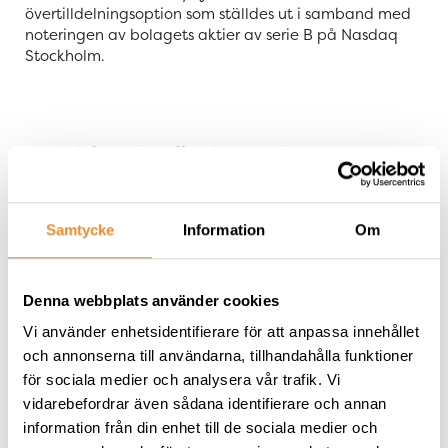
övertilldelningsoption som ställdes ut i samband med
noteringen av bolagets aktier av serie B på Nasdaq
Stockholm.
Denna information offentliggörs enligt 4 kap. 9 §
lagen (1991:980) om handel med finansiella
instrument. Informationen lämnades för
offentliggörande den 29 april 2022 kl. 17.30 CEST.
Samtycke
Information
Om
Denna webbplats använder cookies
För ytterligare information:
Peter Strand, VD på SLP, telefon: 0705-881
661
Vi använder enhetsidentifierare för att anpassa innehållet
och annonserna till användarna, tillhandahålla funktioner
för sociala medier och analysera vår trafik. Vi
vidarebefordrar även sådana identifierare och annan
Om SLP – Swedish Logistic Property
information från din enhet till de sociala medier och