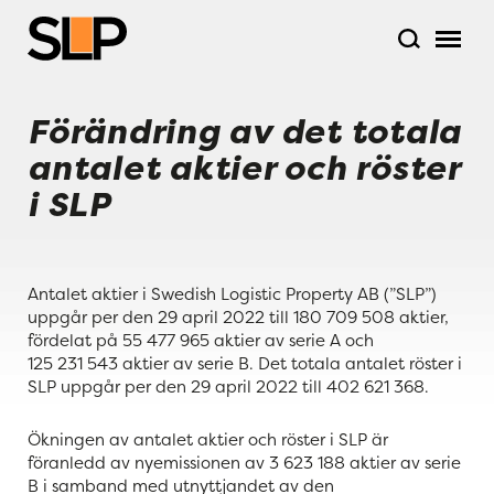
Förändring av det totala
antalet aktier och röster
i SLP
Antalet aktier i Swedish Logistic Property AB (”SLP”)
uppgår per den 29 april 2022 till 180 709 508 aktier,
fördelat på 55 477 965 aktier av serie A och
125 231 543‬ aktier av serie B. Det totala antalet röster i
SLP uppgår per den 29 april 2022 till 402 621 368.
Ökningen av antalet aktier och röster i SLP är
föranledd av nyemissionen av 3
623
188 aktier av serie
B i samband med utnyttjandet av den