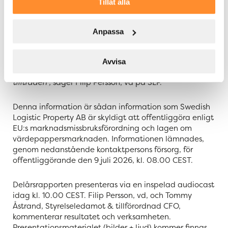
Tillåt alla
Uthyrningsgraden uppgår till höga 95,7 procent och
den genomsnittliga återstående hyrestiden uppgår vid
kvartalets utgång till 6,8 år. Då ska man ha med sig
Anpassa
att flera av de nyligen tecknade hyresavtalen ännu
inte har tillträtts och den positiva effekten på
uthyrningsgrad, genomsnittlig återstående hyrestid
Avvisa
och kassaflöde därför kommer att synas i takt med
tillträden”,
säger Filip Persson, vd på SLP.
Denna information är sådan information som Swedish
Logistic Property AB är skyldigt att offentliggöra enligt
EU:s marknadsmissbruksförordning och lagen om
värdepappersmarknaden. Informationen lämnades,
genom nedanstående kontaktpersons försorg, för
offentliggörande den 9 juli 2026, kl. 08.00 CEST.
Delårsrapporten presenteras via en inspelad audiocast
idag kl. 10.00 CEST. Filip Persson, vd, och Tommy
Åstrand, Styrelseledamot & tillförordnad CFO,
kommenterar resultatet och verksamheten.
Presentationsmaterialet (bilder + ljud) kommer finnas