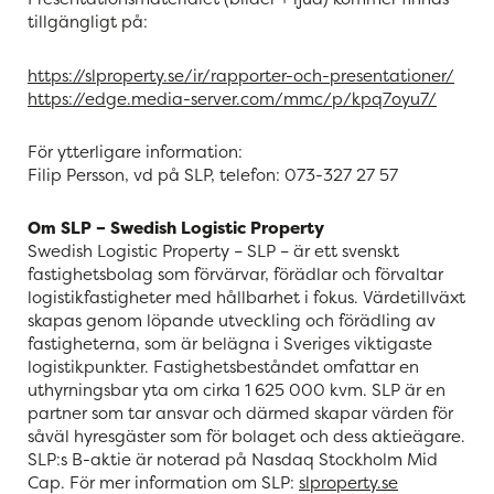
tillgängligt på:
https://slproperty.se/ir/rapporter-och-presentationer/
https://edge.media-server.com/mmc/p/kpq7oyu7/
För ytterligare information:
Filip Persson, vd på SLP, telefon: 073-327 27 57
Om SLP – Swedish Logistic Property
Swedish Logistic Property – SLP – är ett svenskt
fastighetsbolag som förvärvar, förädlar och förvaltar
logistikfastigheter med hållbarhet i fokus. Värdetillväxt
skapas genom löpande utveckling och förädling av
fastigheterna, som är belägna i Sveriges viktigaste
logistikpunkter. Fastighetsbeståndet omfattar en
uthyrningsbar yta om cirka 1 625 000 kvm. SLP är en
partner som tar ansvar och därmed skapar värden för
såväl hyresgäster som för bolaget och dess aktieägare.
SLP:s B-aktie är noterad på Nasdaq Stockholm Mid
Cap. För mer information om SLP:
slproperty.se