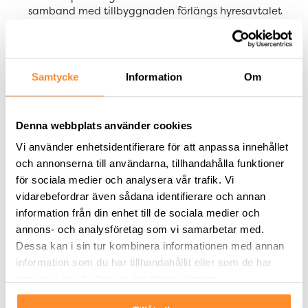
samband med tillbyggnaden förlängs hyresavtalet
för hela fastigheten, som kommer omfatta cirka 47
tkvm, med 10 år.
SLP kommer att genomföra en tillbyggnad i
Falkenberg om cirka 7 tkvm och har tecknat
Samtycke
Information
Om
hyresavtal avseende hela fastigheten om cirka 30
tkvm. Hyresavtalet löper över 8 år med tillträde den
1 januari 2027, samtidigt som nuvarande hyresgäst
lämnar den ursprungliga fastigheten.
Denna webbplats använder cookies
SLP har tecknat ett hyresavtal om cirka 19 tkvm i
Vi använder enhetsidentifierare för att anpassa innehållet
Eskilstuna med hyrestid om 5,5 år. Tillträde sker 1
och annonserna till användarna, tillhandahålla funktioner
augusti 2026, samtidigt som nuvarande hyresgäst
för sociala medier och analysera vår trafik. Vi
lämnar fastigheten.
vidarebefordrar även sådana identifierare och annan
Teckningsoptioner av serie 2023/2026 har utnyttjats
till fullo under perioden vilket har tillfört 67,4 mkr.
information från din enhet till de sociala medier och
Genom utnyttjandet av teckningsoptionerna ökade
annons- och analysföretag som vi samarbetar med.
antalet aktier med totalt 1 912 349 st.
Dessa kan i sin tur kombinera informationen med annan
information som du har tillhandahållit eller som de har
”Den höga aktiviteten inom uthyrningsverksamheten
samlat in när du har använt deras tjänster.
bidrog till att nettouthyrningen var rekordstark och
uppgick till 28 miljoner kronor under kvartalet.