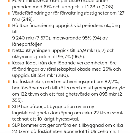
Förvaltningsresultatet per aktie ökade under
perioden med 19% och uppgick till 1,28 kr (1,08).
Värdeförändringar för förvaltningsfastigheter om 127
mkr (249).
Hållbar finansiering uppgick vid periodens utgång
till
9 240 mkr (7 670), motsvarande 95% (94) av
låneportföljen.
Nettouthyrningen uppgick till 33,9 mkr (5,2) och
uthyrningsgraden till 95,7% (96,5).
Kassaflödet från den löpande verksamheten före
förändringar av rörelsekapital ökade med 26% och
uppgick till 354 mkr (280).
Tre fastigheter, med en uthyrningsgrad om 82,2%,
har förvärvats och tillträtts med en uthyrningsbar yta
om 122 tkvm och ett fastighetsvärde om 895 mkr (2
353).
SLP har påbörjat byggnation av en ny
logistikfastighet i Jönköping om cirka 22 tkvm samt
tecknat ett 10-årigt hyresavtal.
SLP kommer att genomföra en tillbyggnad om cirka
23 tkvm på fastigheten Rönnedal 1 i Ulricehamn. I