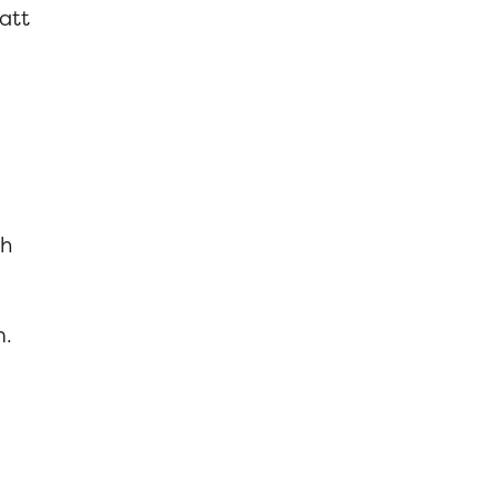
att
ch
m.