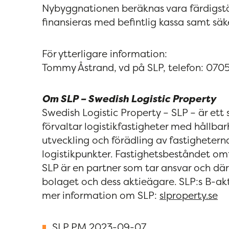
Nybyggnationen beräknas vara färdigstäl
finansieras med befintlig kassa samt säk
För ytterligare information:
Tommy Åstrand, vd på SLP, telefon: 070
Om SLP – Swedish Logistic Property
Swedish Logistic Property – SLP – är ett
förvaltar logistikfastigheter med hållba
utveckling och förädling av fastighetern
logistikpunkter. Fastighetsbeståndet om
SLP är en partner som tar ansvar och dä
bolaget och dess aktieägare. SLP:s B-a
mer information om SLP:
slproperty.se
SLP PM 2023-09-07