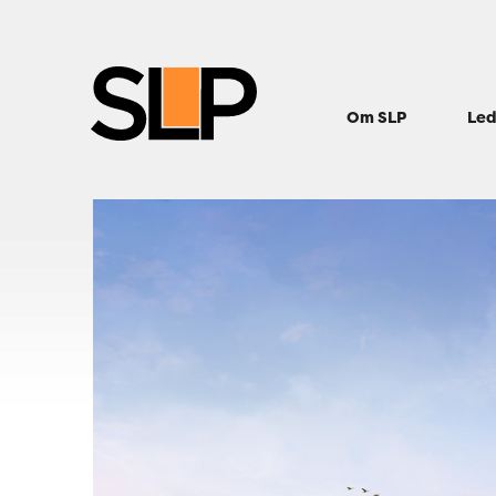
Om SLP
Led