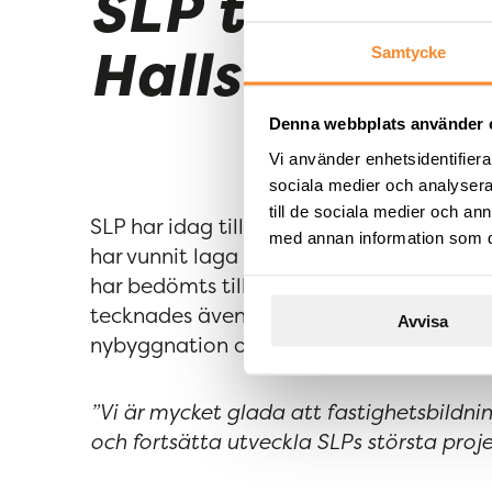
SLP tillträder
Hallsberg
Samtycke
Denna webbplats använder 
Vi använder enhetsidentifierar
sociala medier och analysera 
till de sociala medier och a
SLP har idag tillträtt en fastighet i Ha
med annan information som du 
har vunnit laga kraft. Fastighetsförvärvet
har bedömts till drygt 800 mkr, innebära
tecknades även ett 15-årigt hyresavtal m
Avvisa
nybyggnation omfattande ca 60 000 k
”Vi är mycket glada att fastighetsbildnin
och fortsätta utveckla SLPs största projekt