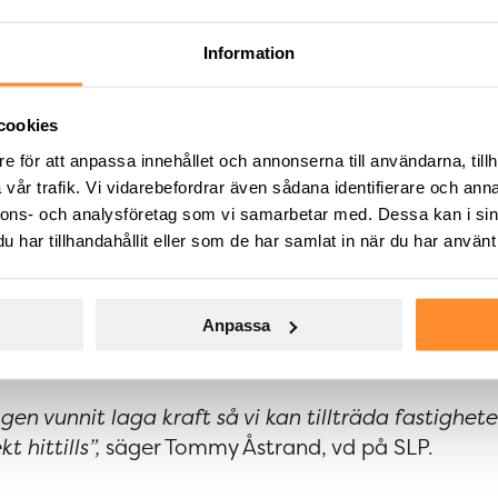
 fastighet i
Information
cookies
e för att anpassa innehållet och annonserna till användarna, tillh
vår trafik. Vi vidarebefordrar även sådana identifierare och anna
nnons- och analysföretag som vi samarbetar med. Dessa kan i sin
llsberg om 280 000 kvm efter att fastighetsbildnin
har tillhandahållit eller som de har samlat in när du har använt 
 offentliggjordes i slutet av juni. Transaktionsvärd
nde en årshyra om cirka 50 mkr. Till fastigheten
ed Ahlsell Sverige avseende en miljöcertifierad
Anpassa
vm.
gen vunnit laga kraft så vi kan tillträda fastighet
 hittills”,
säger Tommy Åstrand, vd på SLP.