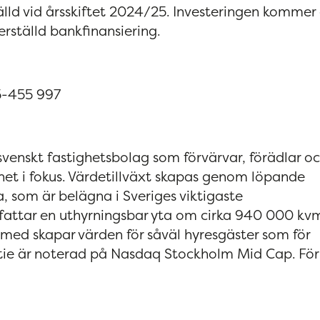
ld vid årsskiftet 2024/25. Investeringen kommer 
erställd bankfinansiering.
5-455 997
 svenskt fastighetsbolag som förvärvar, förädlar o
rhet i fokus. Värdetillväxt skapas genom löpande
a, som är belägna i Sveriges viktigaste
fattar en uthyrningsbar yta om cirka 940 000 kv
rmed skapar värden för såväl hyresgäster som för
ktie är noterad på Nasdaq Stockholm Mid Cap. För