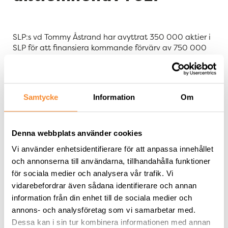
SLP:s vd Tommy Åstrand har avyttrat 350 000 aktier i
SLP för att finansiera kommande förvärv av 750 000
teckningsoptioner i ett av bolagets incitaments-
program, motsvarande lika många aktier i SLP. De
avyttrade aktierna har förvärvats av SLP:s ordförande
Erik Selin via bolag.
Samtycke
Information
Om
”
Med beskrivna transaktioner ökar både vår
ordförande och undertecknad våra aktieinnehav i SLP,
Denna webbplats använder cookies
och vi
ser fram emot att fortsätta bygga värde för
såväl våra hyresgäster som för våra aktieägare”
, säger
Vi använder enhetsidentifierare för att anpassa innehållet
Tommy Åstrand, vd på SLP.
och annonserna till användarna, tillhandahålla funktioner
för sociala medier och analysera vår trafik. Vi
Tommy Åstrand förvärvade även 400 000
vidarebefordrar även sådana identifierare och annan
teckningsoptioner, tillika aktier, inom ramen för
information från din enhet till de sociala medier och
bolagets förra incitamentsprogram under andra
annons- och analysföretag som vi samarbetar med.
kvartalet 2023.
Dessa kan i sin tur kombinera informationen med annan