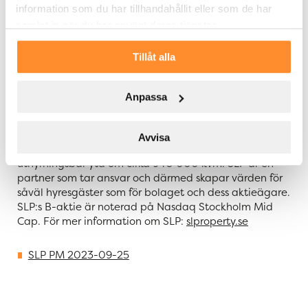
information som du har tillhandahållit eller som de har
För ytterligare information:
samlat in när du har använt deras tjänster.
Tommy Åstrand, vd på SLP, telefon: 0705-455 997
Tillåt alla
Om SLP – Swedish Logistic Property
Swedish Logistic Property – SLP – är ett svenskt
fastighetsbolag som förvärvar, förädlar och förvaltar
Anpassa
logistikfastigheter med hållbarhet i fokus. Värdetillväxt
skapas genom löpande utveckling och förädling av
fastigheterna, som är belägna i Sveriges viktigaste
Avvisa
logistikpunkter. Fastighetsbeståndet omfattar en
uthyrningsbar yta om cirka 940 000 kvm. SLP är en
partner som tar ansvar och därmed skapar värden för
såväl hyresgäster som för bolaget och dess aktieägare.
SLP:s B-aktie är noterad på Nasdaq Stockholm Mid
Cap. För mer information om SLP:
slproperty.se
SLP PM 2023-09-25