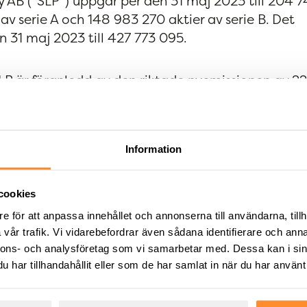
y AB (”SLP”) uppgår per den 31 maj 2023 till 204 7
 av serie A och 148 983 270 aktier av serie B. Det
n 31 maj 2023 till 427 773 095.
SLP är föranledd av den riktade nyemissionen av 22
 i SLP beslutade om den 3 maj 2023.
 kap. 9 § lagen (1991:980) om handel med finansie
Information
ffentliggörande den 31 maj 2023, kl. 17:30 CEST.
cookies
e för att anpassa innehållet och annonserna till användarna, tillh
5-455 997
vår trafik. Vi vidarebefordrar även sådana identifierare och anna
nnons- och analysföretag som vi samarbetar med. Dessa kan i sin
har tillhandahållit eller som de har samlat in när du har använt 
 svenskt fastighetsbolag som förvärvar, förädlar o