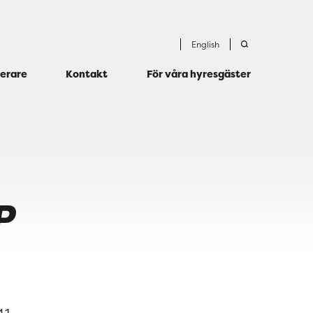
English
terare
Kontakt
För våra hyresgäster
P