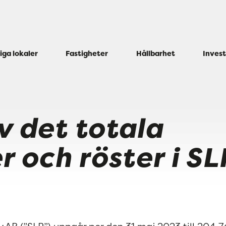
iga lokaler
Fastigheter
Hållbarhet
Inves
v det totala
r och röster i SL