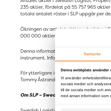
Antalet aktier i Swedish Logistic Propert
235 aktier, fördelat på 55 757 965 aktier
totala antalet röster i SLP uppgår per de
Ökningen av antalet aktier och röster i 
000 000 aktier av serie B som styrelsen
Denna information offentliggörs enligt 4
Samtycke
instrument. Informationen lämnades för o
Denna webbplats använder 
För ytterligare information:
Vi använder enhetsidentifierar
Tommy Åstrand, vd på SLP, telefon: 070
sociala medier och analysera 
till de sociala medier och a
Om SLP – Swedish Logistic Property
med annan information som du 
Swedish Logistic Property – SLP – är ett