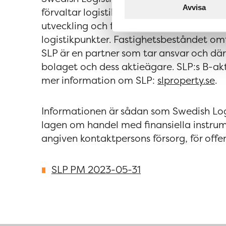
Avvisa
förvaltar logistikfastigheter med hållba
utveckling och förädling av fastighetern
logistikpunkter. Fastighetsbeståndet om
SLP är en partner som tar ansvar och dä
bolaget och dess aktieägare. SLP:s B-a
mer information om SLP:
slproperty.se
.
Informationen är sådan som Swedish Logis
lagen om handel med finansiella instru
angiven kontaktpersons försorg, för off
SLP PM 2023-05-31