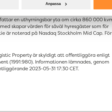
Anpassa
rhet i fokus. Värdetillväxt skapas genom löpande
a, som är belägna i Sveriges viktigaste
fattar en uthyrningsbar yta om cirka 860 000 kv
rmed skapar värden för såväl hyresgäster som för
ktie är noterad på Nasdaq Stockholm Mid Cap. För
tic Property är skyldigt att offentliggöra enligt
ment (1991:980). Informationen lämnades, genom
entliggörande 2023-05-31 17:30 CET.