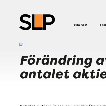
Om SLP
Led
Förändring a
antalet aktie